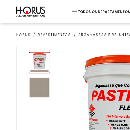
TODOS OS DEPARTAMENTOS
Termos mais buscados
REVESTIMENTOS
ARGAMASSAS E REJUNTE
HORUS
1
º
Pastilha
2
º
Piso