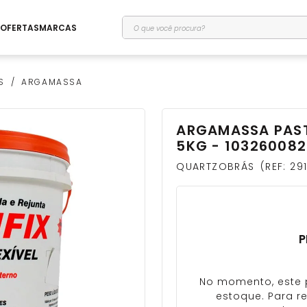
O que você procura?
OFERTAS
MARCAS
S
ARGAMASSA
ARGAMASSA PAST
5KG - 103260082
QUARTZOBRÁS
REF
:
29
P