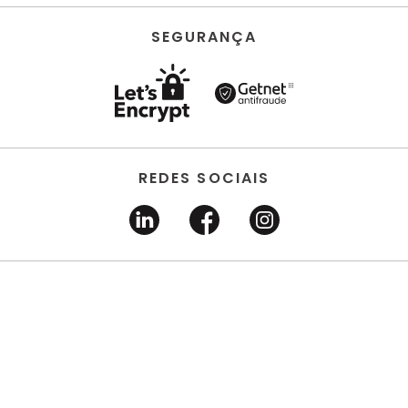
SEGURANÇA
REDES SOCIAIS
HORUS ACABAMENTOS • EIRELI • Todos os direitos
reservados | CNPJ 22.704.651/0001-03 | Avenida dos
Estados, 6630 - Santo André/SP 09.290.520
DESENVOLVIDO POR