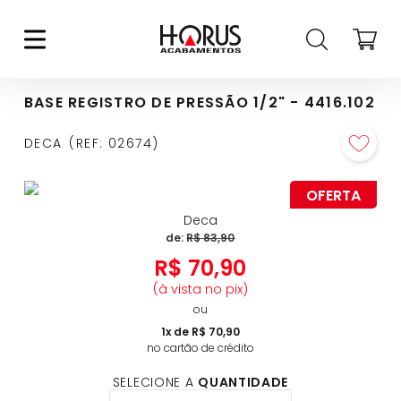
BASE REGISTRO DE PRESSÃO 1/2" - 4416.102
DECA
REF
:
02674
OFERTA
Deca
de:
R$
83
,
90
R$
70
,
90
(à vista no pix)
ou
1
x de
R$
70
,
90
no cartão de crédito
SELECIONE A
QUANTIDADE