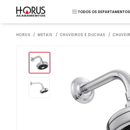
TODOS OS DEPARTAMENTOS
Termos mais buscados
METAIS
CHUVEIROS E DUCHAS
CHUVEIR
HORUS
1
º
Piso
2
º
20x20