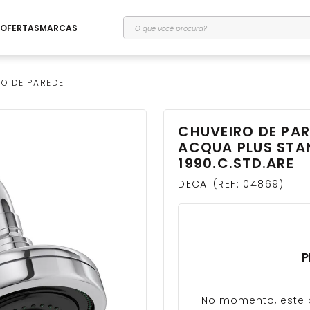
O que você procura?
OFERTAS
MARCAS
O DE PAREDE
CHUVEIRO DE PA
ACQUA PLUS ST
1990.C.STD.ARE
DECA
REF
:
04869
P