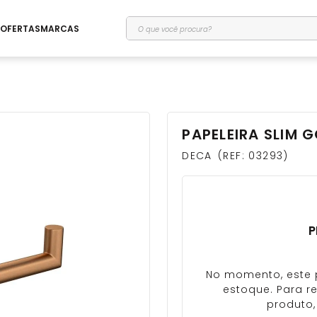
O que você procura?
OFERTAS
MARCAS
PAPELEIRA SLIM 
DECA
REF
:
03293
P