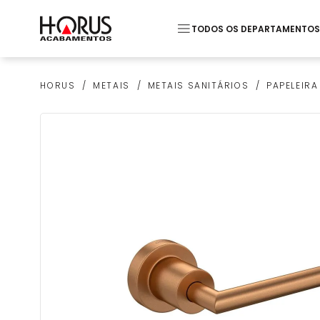
TODOS OS DEPARTAMENTOS
Termos mais buscados
METAIS
METAIS SANITÁRIOS
PAPELEIRA
HORUS
1
º
Pastilha
2
º
Piso