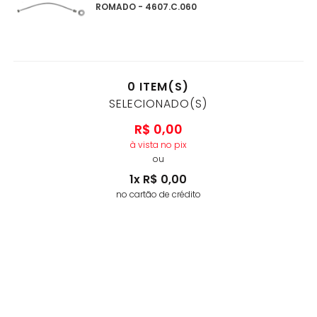
ROMADO - 4607.C.060
0
ITEM(S)
SELECIONADO(S)
R$
0
,
00
à vista no pix
ou
1
x
R$
0
,
00
no cartão de crédito
ADICIONAR AO CARRINHO
AS
MELHORES MARCAS