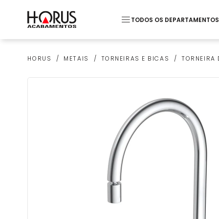
TODOS OS DEPARTAMENTOS
Termos mais buscados
METAIS
TORNEIRAS E BICAS
TORNEIRA 
HORUS
1
º
Piso
2
º
20x20