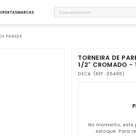
O que você procura?
OFERTAS
MARCAS
DE PAREDE
TORNEIRA DE PAR
1/2" CROMADO - 
DECA
REF
:
05465
P