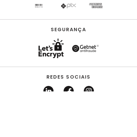
SEGURANÇA
REDES SOCIAIS
HORUS ACABAMENTOS • EIRELI • Todos os direitos
reservados | CNPJ 22.704.651/0001-03 | Avenida dos
Estados, 6630 - Santo André/SP 09.290.520