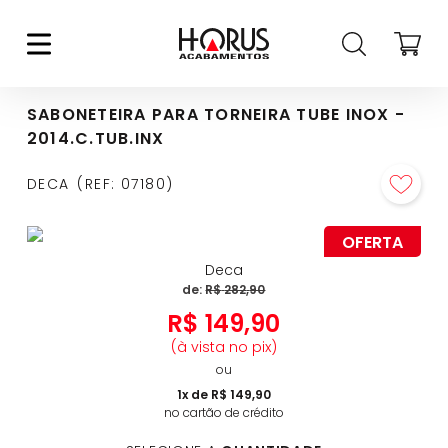
SABONETEIRA PARA TORNEIRA TUBE INOX -
2014.C.TUB.INX
DECA
REF
:
07180
OFERTA
Deca
de:
R$
282
,
90
R$
149
,
90
(à vista no pix)
ou
1
x de
R$
149
,
90
no cartão de crédito