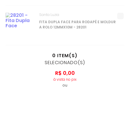
Santa Luzia
FITA DUPLA FACE PARA RODAPÉ E MOLDUR
A ROLO 12MMX10M - 28201
0
ITEM(S)
SELECIONADO(S)
R$
0
,
00
à vista no pix
ou
1
x
R$
0
,
00
no cartão de crédito
ADICIONAR AO CARRINHO