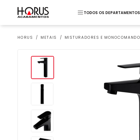
TODOS OS DEPARTAMENTOS
Termos mais buscados
METAIS
MISTURADORES E MONOCOMAND
HORUS
1
º
Pastilha
2
º
Piso