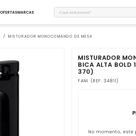
O que você procura?
OFERTAS
MARCAS
O
MISTURADOR MONOCOMANDO DE MESA
MISTURADOR MO
BICA ALTA BOLD 
370)
FANI
REF
:
34811
P