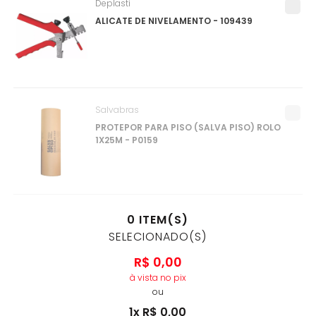
Deplasti
ALICATE DE NIVELAMENTO - 109439
Salvabras
PROTEPOR PARA PISO (SALVA PISO) ROLO
1X25M - P0159
0
ITEM(S)
SELECIONADO(S)
R$
0
,
00
à vista no pix
ou
1
x
R$
0
,
00