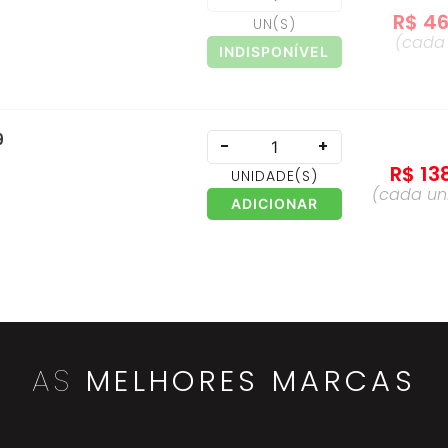
R$
4
UN
(S)
(cad
INDISPONÍVEL
9
-
+
R$
13
UNIDADE
(S)
(cada
un
ADICIONAR
 50un - 117136
-
+
R$
2
SACO
(S)
(cada
INDISPONÍVEL
AS
MELHORES MARCAS
CN