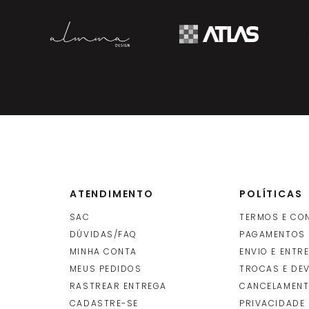
-
+
R$
15
EMBALAGEM
(S)
(ca
ADICIONAR
embal
ATENDIMENTO
POLÍTICAS
SAC
TERMOS E CO
DÚVIDAS/FAQ
PAGAMENTOS
MINHA CONTA
ENVIO E ENTR
O
MEUS PEDIDOS
TROCAS E DE
RASTREAR ENTREGA
CANCELAMENT
CADASTRE-SE
PRIVACIDADE