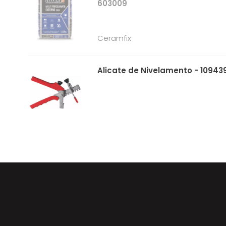
603009
Ceramfix
Alicate de Nivelamento - 10943
Deplasti
Espaçador Nivelador 2,0mm Saco
Ecolider
Cunha Niveladora Saco 50un - 