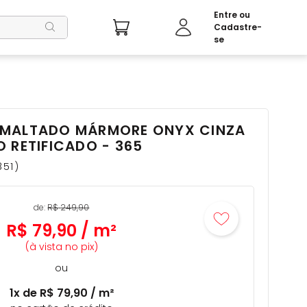
SMALTADO MÁRMORE ONYX CINZA
 RETIFICADO - 365
851
de:
R$
249
,
90
R$
79
,
90
/
m²
(à vista no pix)
ou
1
x de
R$
79
,
90
/
m²