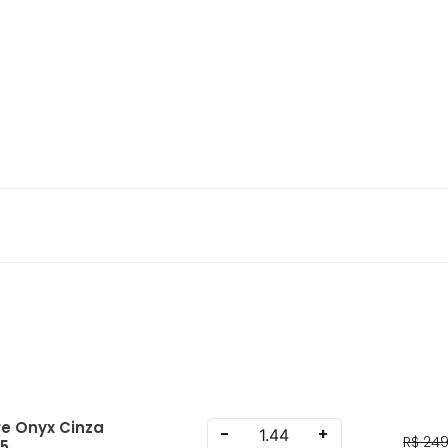
e Onyx Cinza
-
+
R$
24
65