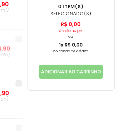
9
,
90
0
ITEM(S)
a
m²
)
SELECIONADO(S)
R$
0
,
00
à vista no pix
ou
1
x
R$
0
,
00
4
,
90
no cartão de crédito
rolo
)
ADICIONAR AO CARRINHO
7
,
90
a
un
)