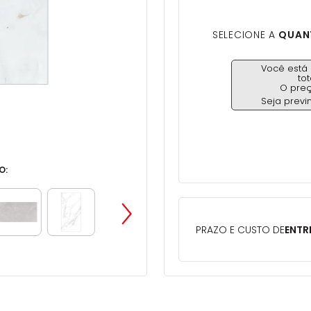
SELECIONE A
QUANT
Você est
to
O pre
Seja previ
O: