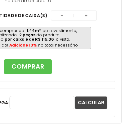
no cartão de crédito
IDADE DE CAIXA(S)
－
＋
á comprando
1.44
m²
de revestimento,
talizando
2
peças
do produto.
ço
por caixa é de
R$
115
,
06
à vista.
nido!
Adicione 10%
no total necessário
COMPRAR