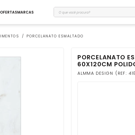
O que você procura?
OFERTAS
MARCAS
TIMENTOS
PORCELANATO ESMALTADO
PORCELANATO E
60X120CM POLIDO
ALMMA DESIGN
REF
:
41