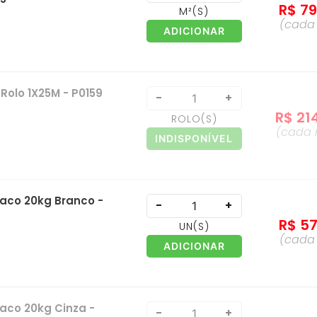
R$
7
M²
(S)
(cad
ADICIONAR
 Rolo 1X25M - P0159
-
+
R$
21
ROLO
(S)
(cada
INDISPONÍVEL
aco 20kg Branco -
-
+
R$
5
UN
(S)
(cad
ADICIONAR
aco 20kg Cinza -
-
+