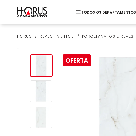
TODOS OS DEPARTAMENTOS
Termos mais buscados
REVESTIMENTOS
PORCELANATOS E REVES
HORUS
1
º
Pastilha
2
º
Piso
OFERTA