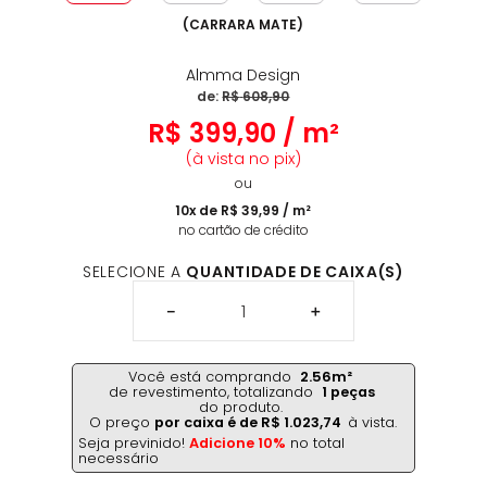
(
CARRARA MATE
)
Almma Design
de:
R$
608
,
90
R$
399
,
90
/
m²
(à vista no pix)
ou
10
x de
R$
39
,
99
/
m²
no cartão de crédito
SELECIONE A
QUANTIDADE DE CAIXA(S)
－
＋
Você está comprando
2.56
m²
de revestimento,
totalizando
1
peças
do produto.
O preço
por caixa é de
R$
1
.
023
,
74
à vista.
Seja previnido!
Adicione 10%
no total
necessário