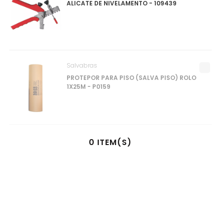
ALICATE DE NIVELAMENTO - 109439
Salvabras
PROTEPOR PARA PISO (SALVA PISO) ROLO
1X25M - P0159
0
ITEM(S)
SELECIONADO(S)
R$
0
,
00
à vista no pix
ou
1
x
R$
0
,
00
no cartão de crédito