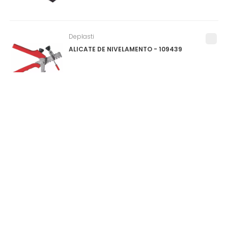
Deplasti
ALICATE DE NIVELAMENTO - 109439
Salvabras
PROTEPOR PARA PISO (SALVA PISO) ROLO
1X25M - P0159
0
ITEM(S)
SELECIONADO(S)
R$
0
,
00