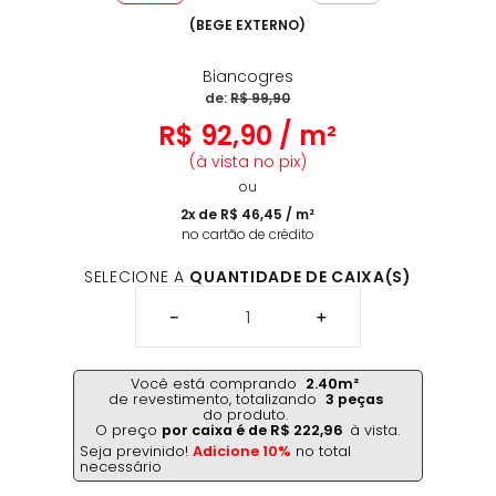
(
BEGE EXTERNO
)
Biancogres
de:
R$
99
,
90
R$
92
,
90
/
m²
(à vista no pix)
ou
2
x de
R$
46
,
45
/
m²
no cartão de crédito
SELECIONE A
QUANTIDADE DE CAIXA(S)
－
＋
Você está comprando
2.40
m²
de revestimento,
totalizando
3
peças
do produto.
O preço
por caixa é de
R$
222
,
96
à vista.
Seja previnido!
Adicione 10%
no total
necessário