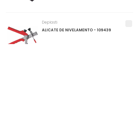
Deplasti
ALICATE DE NIVELAMENTO - 109439
Salvabras
PROTEPOR PARA PISO (SALVA PISO) ROLO
1X25M - P0159
0
ITEM(S)
SELECIONADO(S)
R$
0
,
00