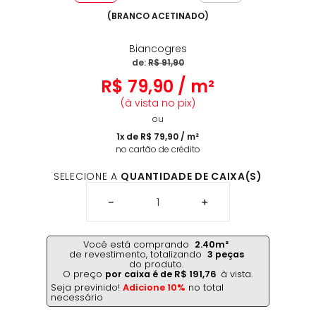
(
BRANCO ACETINADO
)
Biancogres
de:
R$
91
,
90
R$
79
,
90
/
m²
(à vista no pix)
ou
1
x de
R$
79
,
90
/
m²
no cartão de crédito
SELECIONE A
QUANTIDADE DE CAIXA(S)
－
＋
Você está comprando
2.40
m²
de revestimento,
totalizando
3
peças
do produto.
O preço
por caixa é de
R$
191
,
76
à vista.
Seja previnido!
Adicione 10%
no total
necessário