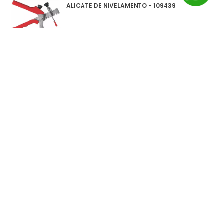
ALICATE DE NIVELAMENTO - 109439
Salvabras
PROTEPOR PARA PISO (SALVA PISO) ROLO
1X25M - P0159
0
ITEM(S)
SELECIONADO(S)
R$
0
,
00
à vista no pix
ou
1
x
R$
0
,
00
no cartão de crédito