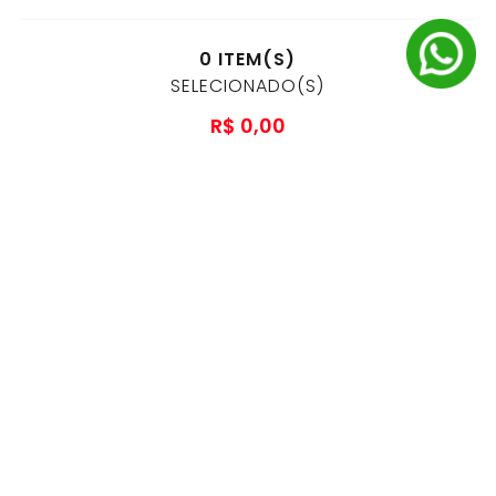
0
ITEM(S)
SELECIONADO(S)
R$
0
,
00
à vista no pix
ou
1
x
R$
0
,
00
no cartão de crédito
ADICIONAR AO CARRINHO
AS
MELHORES MARCAS