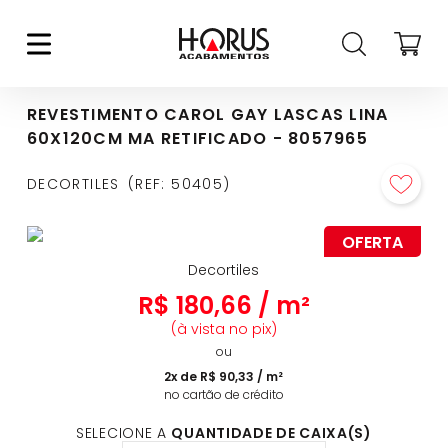
REVESTIMENTO CAROL GAY LASCAS LINA
60X120CM MA RETIFICADO - 8057965
DECORTILES
REF
:
50405
OFERTA
Decortiles
R$
180
,
66
/
m²
(à vista no pix)
ou
2
x de
R$
90
,
33
/
m²
no cartão de crédito
SELECIONE A
QUANTIDADE DE CAIXA(S)