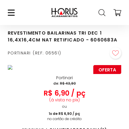
REVESTIMENTO BAILARINAS TRI DEC 1
16,4X16,4CM NAT RETIFICADO - 6060683A
PORTINARI
REF
:
06561
OFERTA
Portinari
de:
R$
43
,
90
R$
6
,
90
/
pç
(à vista no pix)
ou
1
x de
R$
6
,
90
/
pç
no cartão de crédito