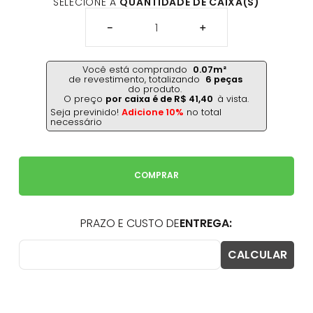
SELECIONE A
QUANTIDADE DE CAIXA(S)
－
＋
Você está comprando
0.07
m²
de revestimento,
totalizando
6
peças
do produto.
O preço
por caixa é de
R$
41
,
40
à vista.
Seja previnido!
Adicione 10%
no total
necessário
COMPRAR