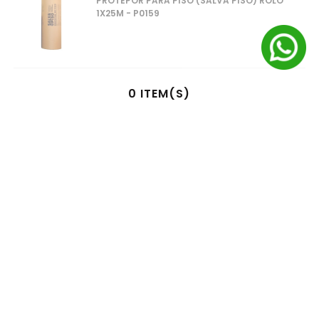
PROTEPOR PARA PISO (SALVA PISO) ROLO
1X25M - P0159
0
ITEM(S)
SELECIONADO(S)
R$
0
,
00
à vista no pix
ou
1
x
R$
0
,
00
no cartão de crédito
ADICIONAR AO CARRINHO