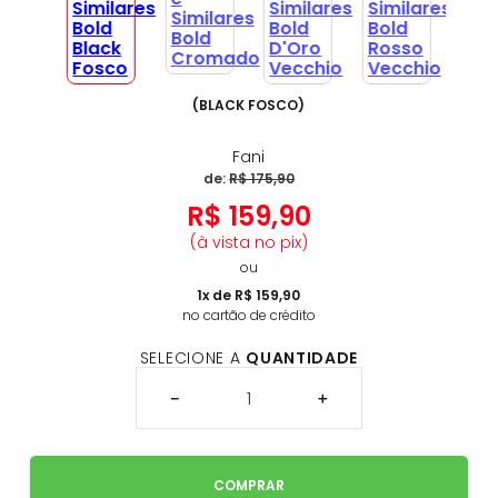
(
BLACK FOSCO
)
Fani
de:
R$
175
,
90
R$
159
,
90
(à vista no pix)
ou
1
x de
R$
159
,
90
no cartão de crédito
SELECIONE A
QUANTIDADE
－
＋
COMPRAR