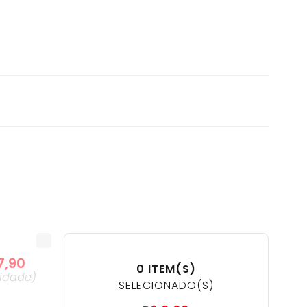
7
,
90
0
ITEM(S)
idade
)
SELECIONADO(S)