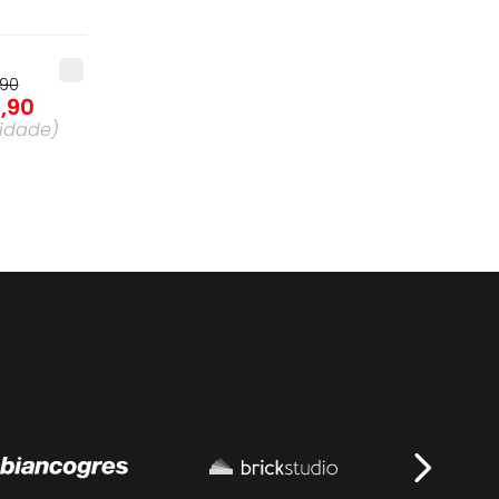
90
0
,
90
idade
)
90
6
,
90
idade
)
,
90
9
,
90
idade
)