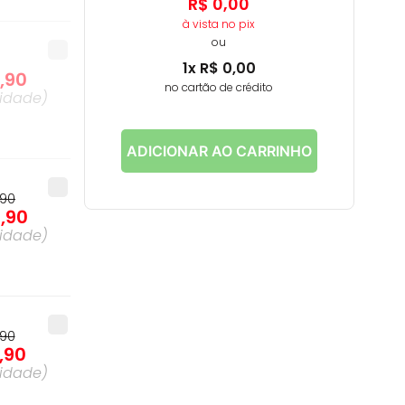
R$
0
,
00
à vista no pix
ou
1
x
R$
0
,
00
9
,
90
no cartão de crédito
idade
)
ADICIONAR AO CARRINHO
90
7
,
90
idade
)
90
,
90
idade
)