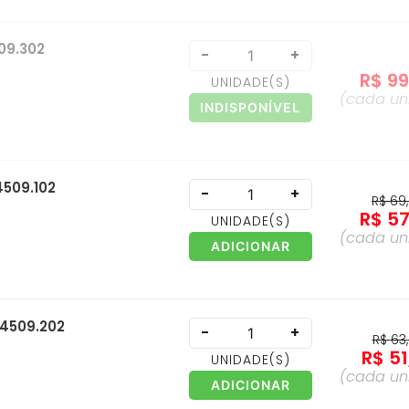
509.302
-
+
R$
9
UNIDADE
(S)
(cada
un
INDISPONÍVEL
4509.102
-
+
R$
69
,
R$
5
UNIDADE
(S)
(cada
un
ADICIONAR
 4509.202
-
+
R$
63
,
R$
51
UNIDADE
(S)
(cada
un
ADICIONAR