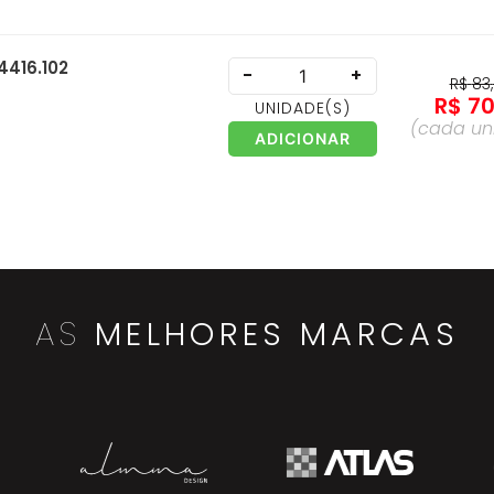
4416.102
-
+
R$
83
,
R$
7
UNIDADE
(S)
(cada
un
ADICIONAR
 4416.202
-
+
R$
73
,
R$
5
UNIDADE
(S)
(cada
un
ADICIONAR
AS
MELHORES MARCAS
huveiro para Pvc -
-
+
R$
139
R$
10
UNIDADE
(S)
(cada
un
ADICIONAR