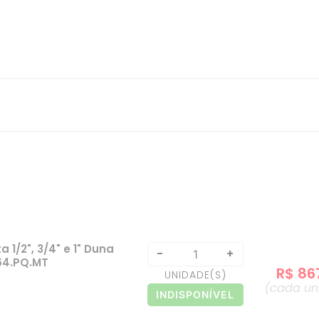
1/2", 3/4" e 1" Duna
-
+
L64.PQ.MT
R$
86
UNIDADE
(S)
(cada
un
INDISPONÍVEL