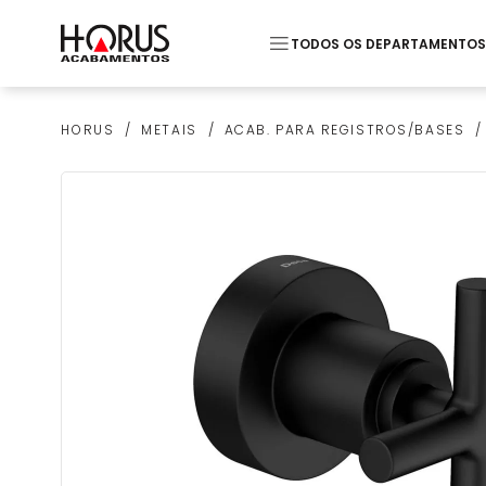
TODOS OS DEPARTAMENTOS
Termos mais buscados
METAIS
ACAB. PARA REGISTROS/BASES
HORUS
1
º
Piso
2
º
20x20