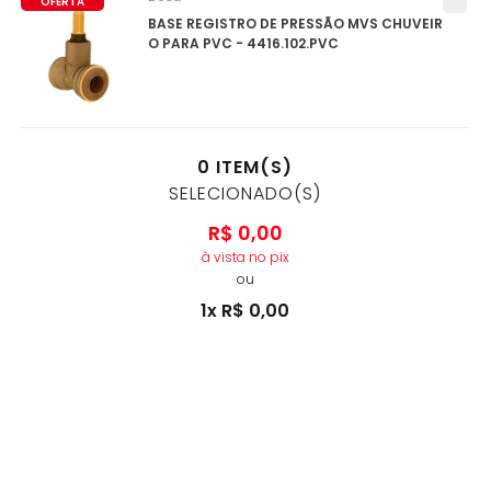
OFERTA
BASE REGISTRO DE PRESSÃO MVS CHUVEIR
O PARA PVC - 4416.102.PVC
0
ITEM(S)
SELECIONADO(S)
R$
0
,
00
à vista no pix
ou
1
x
R$
0
,
00
no cartão de crédito
ADICIONAR AO CARRINHO