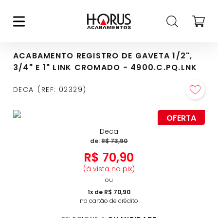
ACABAMENTO REGISTRO DE GAVETA 1/2",
3/4" E 1" LINK CROMADO - 4900.C.PQ.LNK
DECA
REF
:
02329
OFERTA
Deca
de:
R$
73
,
90
R$
70
,
90
(à vista no pix)
ou
1
x de
R$
70
,
90
no cartão de crédito