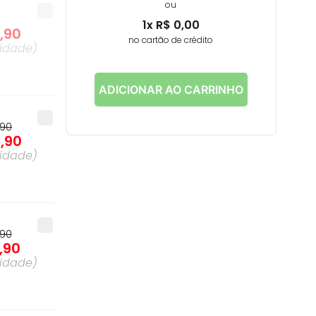
ou
1
x
R$
0
,
00
9
,
90
no cartão de crédito
idade
)
ADICIONAR AO CARRINHO
90
7
,
90
idade
)
90
,
90
idade
)