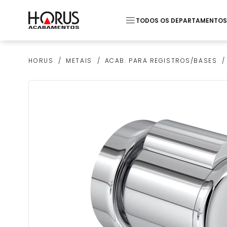
TODOS OS DEPARTAMENTOS
Termos mais buscados
METAIS
ACAB. PARA REGISTROS/BASES
HORUS
1
º
Piso
2
º
20x20