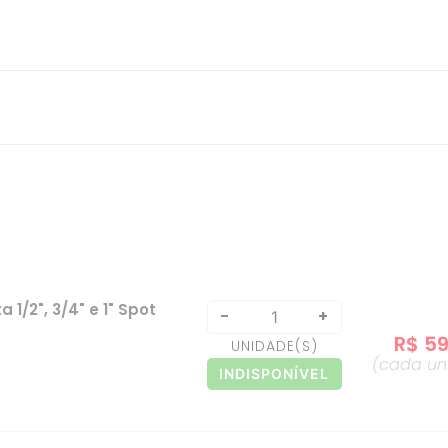
1/2", 3/4" e 1" Spot
-
+
R$
5
UNIDADE
(S)
(cada
un
INDISPONÍVEL