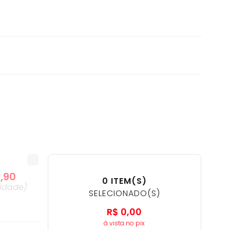
9
,
90
0
ITEM(S)
idade
)
SELECIONADO(S)
R$
0
,
00
à vista no pix