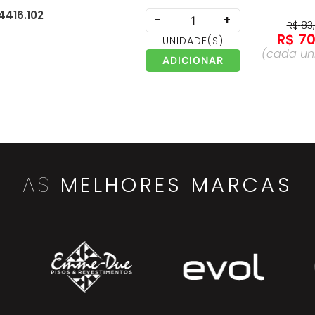
4416.102
-
+
R$
83
,
R$
7
UNIDADE
(S)
(cada
un
ADICIONAR
 4416.202
-
+
R$
73
,
R$
5
UNIDADE
(S)
(cada
un
ADICIONAR
AS
MELHORES MARCAS
huveiro para Pvc -
-
+
R$
139
R$
10
UNIDADE
(S)
(cada
un
ADICIONAR