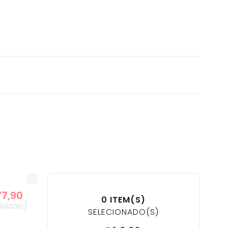
77
,
90
0
ITEM(S)
idade
)
SELECIONADO(S)