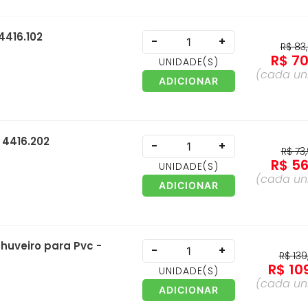
4416.102
-
+
R$
83
,
R$
7
UNIDADE
(S)
(cada
un
ADICIONAR
 4416.202
-
+
R$
73
,
R$
5
UNIDADE
(S)
(cada
un
ADICIONAR
huveiro para Pvc -
-
+
R$
139
R$
10
UNIDADE
(S)
(cada
un
ADICIONAR