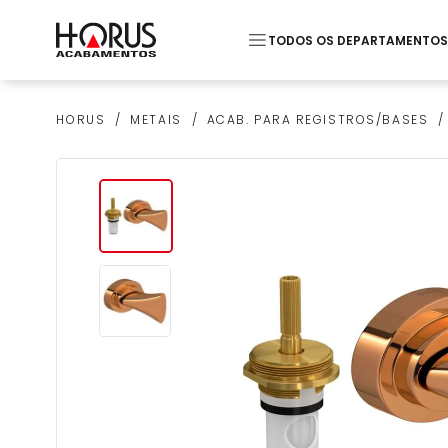
TODOS OS DEPARTAMENTOS
Termos mais buscados
METAIS
ACAB. PARA REGISTROS/BASES
HORUS
1
º
Pastilha
2
º
Piso