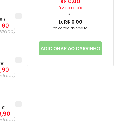
R$
0
,
00
à vista no pix
ou
90
1
x
R$
0
,
00
0
,
90
no cartão de crédito
idade
)
ADICIONAR AO CARRINHO
90
6
,
90
idade
)
,
90
9
,
90
idade
)