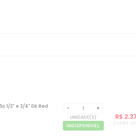
 1/2" e 3/4" Dk Red
-
+
R$
2
.
3
UNIDADE
(S)
(cada
un
INDISPONÍVEL