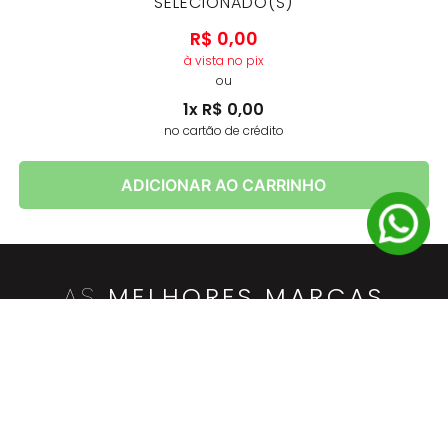
SELECIONADO(S)
R$
0
,
00
à vista no pix
ou
1
x
R$
0
,
00
no cartão de crédito
ADICIONAR AO CARRINHO
AS
MELHORES MARCAS