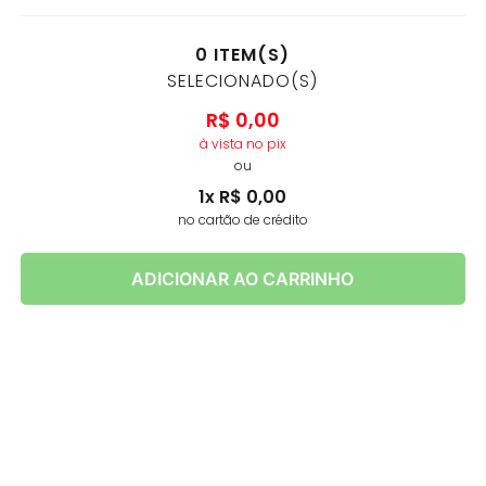
0
ITEM(S)
SELECIONADO(S)
R$
0
,
00
à vista no pix
ou
1
x
R$
0
,
00
no cartão de crédito
ADICIONAR AO CARRINHO
AS
MELHORES MARCAS