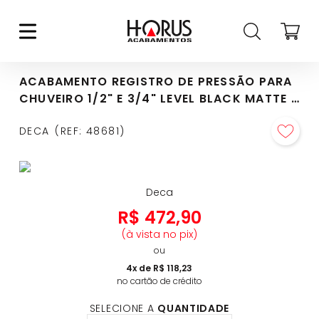
ACABAMENTO REGISTRO DE PRESSÃO PARA
CHUVEIRO 1/2" E 3/4" LEVEL BLACK MATTE -
4916.BL26.PQ.MT
DECA
REF
:
48681
Deca
R$
472
,
90
(à vista no pix)
ou
4
x de
R$
118
,
23
no cartão de crédito
SELECIONE A
QUANTIDADE