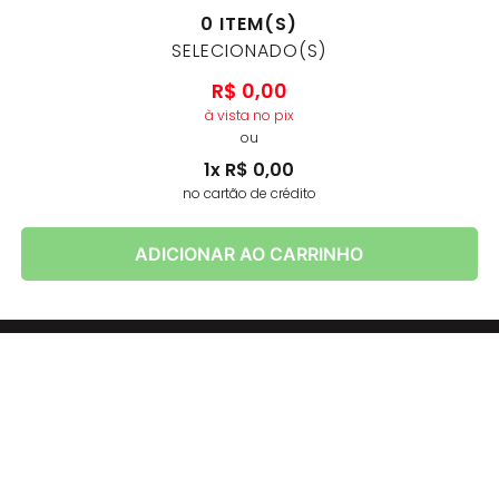
0
ITEM(S)
SELECIONADO(S)
R$
0
,
00
à vista no pix
ou
1
x
R$
0
,
00
no cartão de crédito
ADICIONAR AO CARRINHO
AS
MELHORES MARCAS