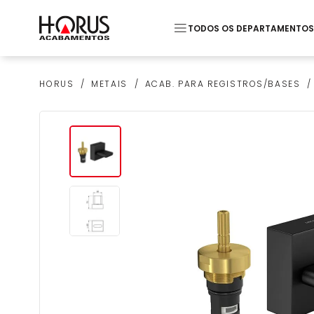
TODOS OS DEPARTAMENTOS
Termos mais buscados
METAIS
ACAB. PARA REGISTROS/BASES
HORUS
1
º
Pastilha
2
º
Piso