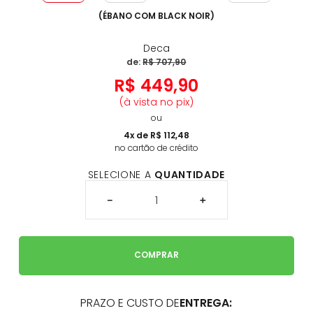
(
ÉBANO COM BLACK NOIR
)
Deca
de:
R$
707
,
90
R$
449
,
90
(à vista no pix)
ou
4
x de
R$
112
,
48
no cartão de crédito
SELECIONE A
QUANTIDADE
－
＋
COMPRAR