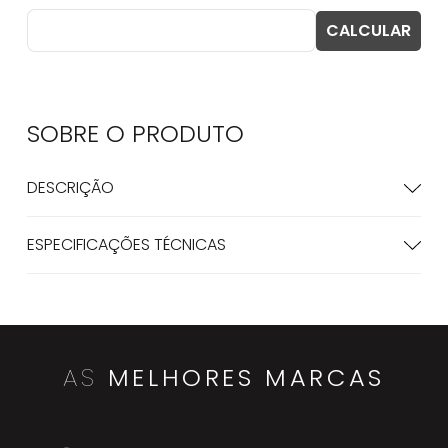
SOBRE O
PRODUTO
DESCRIÇÃO
ESPECIFICAÇÕES TÉCNICAS
COMPRE
JUNTO
Deca
OFERTA
ASSENTO DE POLIÉSTER CARRARA/DUNA/L
EVEL/LK/NUOVA ÉBANO BLACK NOIR - AP.2