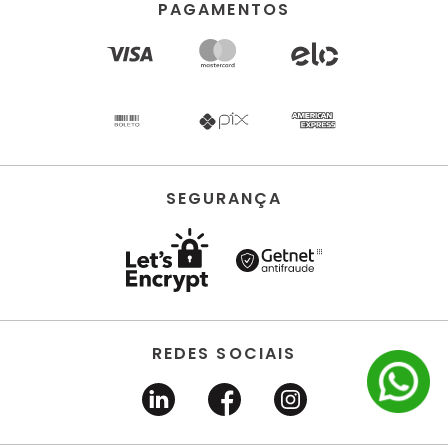
Deca
BACIA PARA CAIXA ACOPLADA CARRARA É
BANO - P.606.95
Deca
BACIA PARA CAIXA ACOPLADA LK ÉBANO -
P.230.95
0
ITEM(S)
SELECIONADO(S)
R$
0
,
00
à vista no pix
ou
4
x
R$
0
,
00