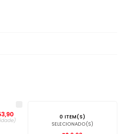
53
,
90
0
ITEM(S)
idade
)
SELECIONADO(S)