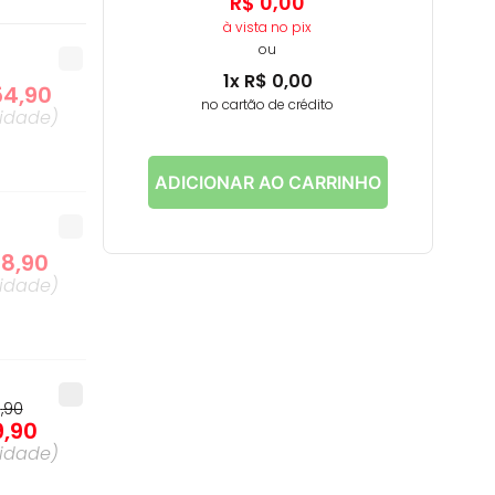
R$
0
,
00
à vista no pix
ou
1
x
R$
0
,
00
54
,
90
no cartão de crédito
idade
)
ADICIONAR AO CARRINHO
98
,
90
idade
)
9
,
90
9
,
90
idade
)