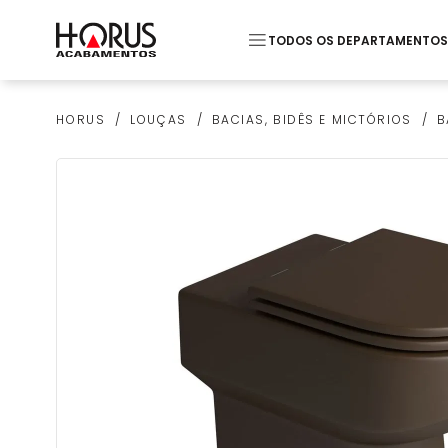
TODOS OS DEPARTAMENTOS
Termos mais buscados
LOUÇAS
BACIAS, BIDÊS E MICTÓRIOS
B
HORUS
1
º
Piso
2
º
20x20