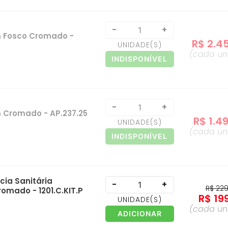
e
-
+
m Fosco Cromado -
R$
2
.
4
UNIDADE
(S)
(cada
un
INDISPONÍVEL
e
-
+
 Cromado - AP.237.25
R$
1
.
4
UNIDADE
(S)
(cada
un
INDISPONÍVEL
cia Sanitária
-
+
R$
22
omado - 1201.C.KIT.P
R$
19
UNIDADE
(S)
(cada
un
ADICIONAR