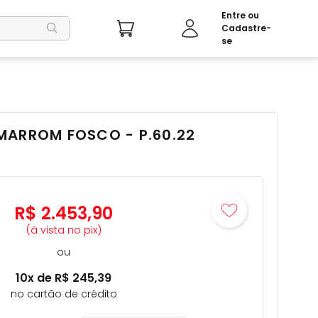
MARROM FOSCO - P.60.22
R$
2
.
453
,
90
(à vista no pix)
ou
10
x de
R$
245
,
39
no cartão de crédito