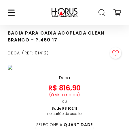
BACIA PARA CAIXA ACOPLADA CLEAN
BRANCO - P.460.17
DECA
REF
:
01412
Deca
R$
816
,
90
(à vista no pix)
ou
8
x de
R$
102
,
11
no cartão de crédito
SELECIONE A
QUANTIDADE