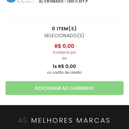
AL CROMADO - 1201.C.KIT.P
0
ITEM(S)
SELECIONADO(S)
R$
0
,
00
à vista no pix
ou
1
x
R$
0
,
00
no cartão de crédito
ADICIONAR AO CARRINHO
AS
MELHORES MARCAS