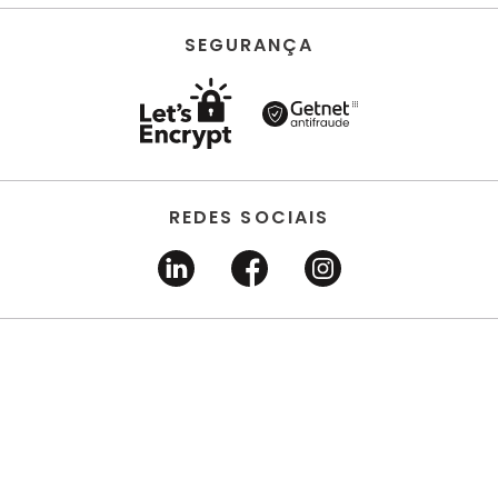
SEGURANÇA
REDES SOCIAIS
HORUS ACABAMENTOS • EIRELI • Todos os direitos
reservados | CNPJ 22.704.651/0001-03 | Avenida dos
Estados, 6630 - Santo André/SP 09.290.520
DESENVOLVIDO POR