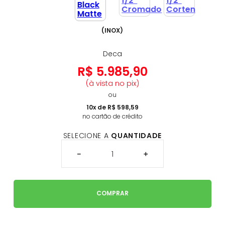
(
INOX
)
Deca
R$
5
.
985
,
90
(à vista no pix)
ou
10
x de
R$
598
,
59
no cartão de crédito
SELECIONE A
QUANTIDADE
－
＋
COMPRAR