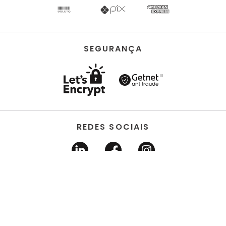
SEGURANÇA
REDES SOCIAIS
HORUS ACABAMENTOS • EIRELI • Todos os direitos
reservados | CNPJ 22.704.651/0001-03 | Avenida dos
Estados, 6630 - Santo André/SP 09.290.520