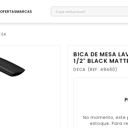
O que você procura?
OFERTAS
MARCAS
ESA
BICA DE MESA LA
1/2" BLACK MATTE
DECA
REF
:
48460
P