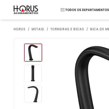
TODOS OS DEPARTAMENTOS
Termos mais buscados
METAIS
TORNEIRAS E BICAS
BICA DE M
HORUS
1
º
Pastilha
2
º
Piso