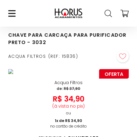
CHAVE PARA CARCAÇA PARA PURIFICADOR
PRETO - 3032
ACQUA FILTROS
REF
:
15836
OFERTA
Acqua Filtros
de:
R$
37
,
90
R$
34
,
90
(à vista no pix)
ou
1
x de
R$
34
,
90
no cartão de crédito