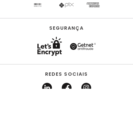
SEGURANÇA
REDES SOCIAIS
HORUS ACABAMENTOS • EIRELI • Todos os direitos
reservados | CNPJ 22.704.651/0001-03 | Avenida dos
Estados, 6630 - Santo André/SP 09.290.520