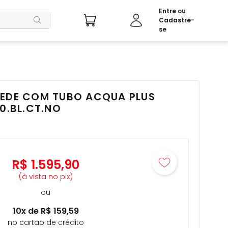
REDE COM TUBO ACQUA PLUS
90.BL.CT.NO
R$
1
.
595
,
90
(à vista no pix)
ou
10
x de
R$
159
,
59
no cartão de crédito