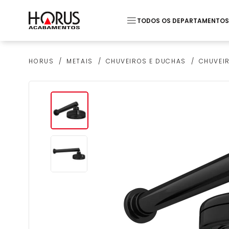
TODOS OS DEPARTAMENTOS
Termos mais buscados
METAIS
CHUVEIROS E DUCHAS
CHUVEIR
HORUS
1
º
Piso
2
º
20x20