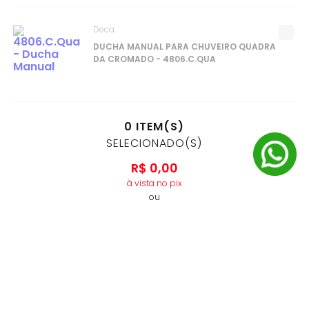
Deca
DUCHA MANUAL PARA CHUVEIRO QUADRA
DA CROMADO - 4806.C.QUA
0
ITEM(S)
SELECIONADO(S)
R$
0
,
00
à vista no pix
ou
10
x
R$
0
,
00
no cartão de crédito
ADICIONAR AO CARRINHO