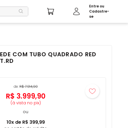
REDE COM TUBO QUADRADO RED
CT.RD
de:
R$
7
.
914
,
90
R$
3
.
999
,
90
(à vista no pix)
ou
10
x de
R$
399
,
99