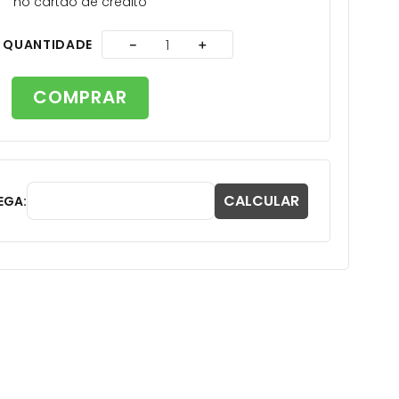
no cartão de crédito
A
QUANTIDADE
－
＋
COMPRAR