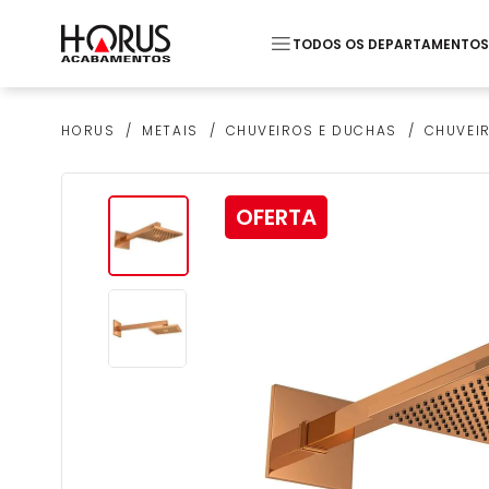
TODOS OS DEPARTAMENTOS
Termos mais buscados
METAIS
CHUVEIROS E DUCHAS
CHUVEIR
HORUS
1
º
Pastilha
2
º
Piso
OFERTA