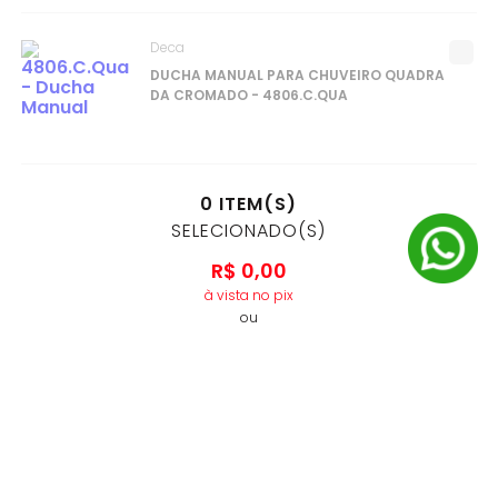
Deca
DUCHA MANUAL PARA CHUVEIRO QUADRA
DA CROMADO - 4806.C.QUA
0
ITEM(S)
SELECIONADO(S)
R$
0
,
00
à vista no pix
ou
10
x
R$
0
,
00
no cartão de crédito
ADICIONAR AO CARRINHO