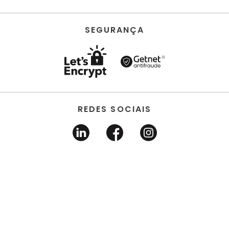
SEGURANÇA
REDES SOCIAIS
HORUS ACABAMENTOS • EIRELI • Todos os direitos
reservados | CNPJ 22.704.651/0001-03 | Avenida dos
Estados, 6630 - Santo André/SP 09.290.520
DESENVOLVIDO POR