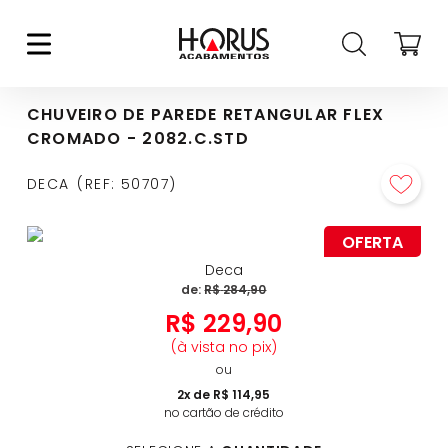
CHUVEIRO DE PAREDE RETANGULAR FLEX
CROMADO - 2082.C.STD
DECA
REF
:
50707
OFERTA
Deca
de:
R$
284
,
90
R$
229
,
90
(à vista no pix)
ou
2
x de
R$
114
,
95
no cartão de crédito