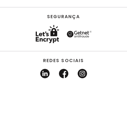
SEGURANÇA
REDES SOCIAIS
HORUS ACABAMENTOS • EIRELI • Todos os direitos
reservados | CNPJ 22.704.651/0001-03 | Avenida dos
Estados, 6630 - Santo André/SP 09.290.520
DESENVOLVIDO POR