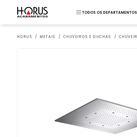
TODOS OS DEPARTAMENTOS
Termos mais buscados
METAIS
CHUVEIROS E DUCHAS
CHUVEIR
HORUS
1
º
Pastilha
2
º
Monocomando Lavato