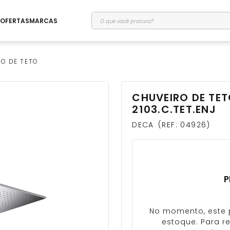
O que você procura?
OFERTAS
MARCAS
O DE TETO
CHUVEIRO DE TE
rio
2103.C.TET.ENJ
DECA
REF
:
04926
P