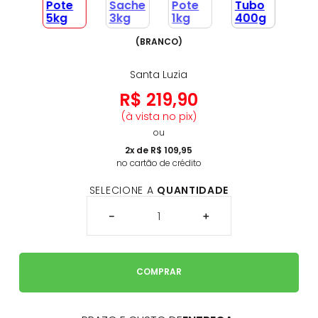
(
BRANCO
)
Santa Luzia
R$
219
,
90
(à vista no pix)
ou
2
x de
R$
109
,
95
no cartão de crédito
SELECIONE A
QUANTIDADE
－
＋
COMPRAR